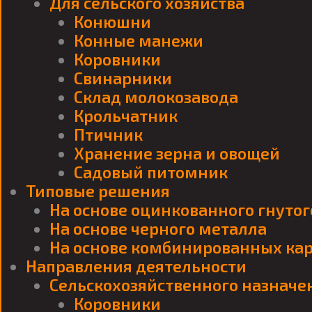
Для сельского хозяйства
Конюшни
Конные манежи
Коровники
Свинарники
Склад молокозавода
Крольчатник
Птичник
Хранение зерна и овощей
Садовый питомник
Типовые решения
На основе оцинкованного гнуто
На основе черного металла
На основе комбинированных кар
Направления деятельности
Сельскохозяйственного назначе
Коровники