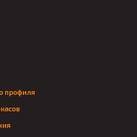
го профиля
касов
ния