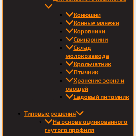
Конюшни
Конные манежи
Коровники
Свинарники
Склад
молокозавода
Крольчатник
Птичник
Хранение зерна и
овощей
Садовый питомник
Типовые решения
На основе оцинкованного
гнутого профиля