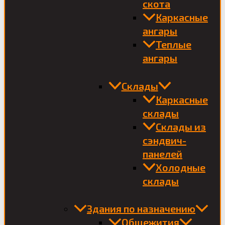
скота
Каркасные
ангары
Теплые
ангары
Склады
Каркасные
склады
Склады из
сэндвич-
панелей
Холодные
склады
Здания по назначению
Общежития