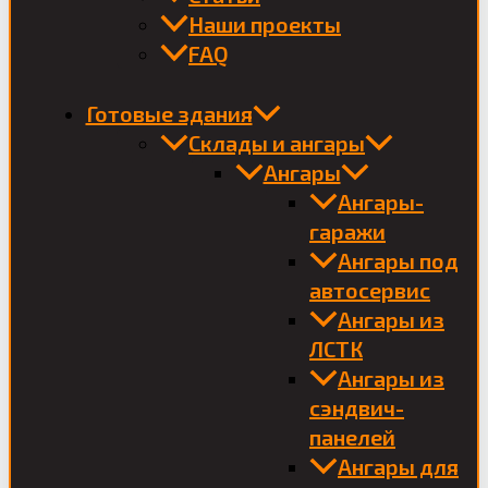
Наши проекты
FAQ
Готовые здания
Склады и ангары
Ангары
Ангары-
гаражи
Ангары под
автосервис
Ангары из
ЛСТК
Ангары из
сэндвич-
панелей
Ангары для